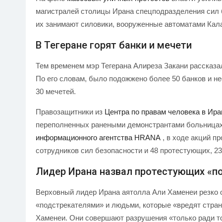
магистралей столицы Ирана спецподразделения сил 
их занимают силовики, вооруженные автоматами Кал
В Тегеране горят банки и мечети
Тем временем мэр Тегерана Алиреза Закани рассказал
По его словам, было подожжено более 50 банков и н
30 мечетей.
Правозащитники из
Центра по правам человека в Ира
переполненных ранеными демонстрантами больницах
информационного агентства HRANA
, в ходе акций пр
сотрудников сил безопасности и 48 протестующих, 2
Лидер Ирана назвал протестующих «п
Верховный лидер Ирана аятолла Али Хаменеи резко 
«подстрекателями» и людьми, которые «вредят стране
Хаменеи. Они совершают разрушения «только ради то