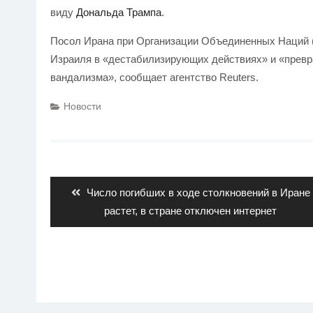
виду
Дональда Трампа
.
Посол Ирана при Организации Объединенных Наций 
Израиля в «дестабилизирующих действиях» и «превр
вандализма», сообщает агентство Reuters.
Новости
Навигация
по
записям
Previous
Число погибших в ходе столкновений в Иране
post:
растет, в стране отключен интернет