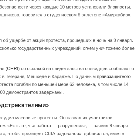
безопасности через каждые 10 метров установили блокпосты,
ашникова, говорится в студенческом бюллетене «Амиркабир».
 об ущербе от акций протеста, прошедших в ночь на 9 января.
есколько государственных учреждений, огнем уничтожено более
не (CHRI)
со ссылкой на свидетельства очевидцев сообщают о
 в Тегеране, Мешхеде и Карадже. По данным
правозащитного
отеста погибли по меньшей мере 62 человека, в том числе 14
300 демонстрантов задержаны.
одстрекателями»
осудил массовые протесты. Он назвал их участников
». «Есть те, чья работа — разрушение», — заявил 9 января
го, чтобы президент США радовался», добавил он, имея в