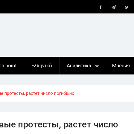
Telegram
Facebook
Twi
ан
,
ты
sh point
Ελληνικά
Аналитика
Мнения
е протесты, растет число погибших
вые протесты, растет число