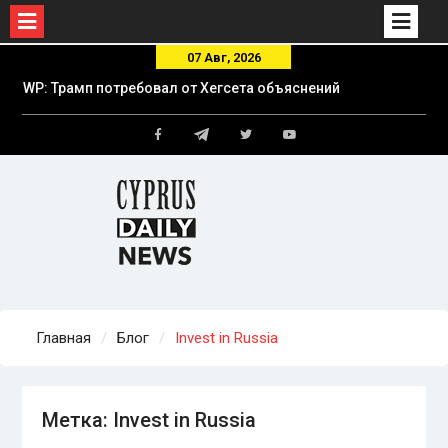
Skip
07 Авг, 2026
to
WP: Трамп потребовал от Хегсета объяснений
content
из-за истощения ракетных запасов США
Российские спецслужбы готовили покушение
Telegram
на главу немецкого производителя дронов
Facebook
Twitter
Youtube
Donaustahl — Die Zeit
МВД ФРГ: Инцидент с БПЛА в Лейпциге —
«новый уровень угрозы»
Главная
Блог
Invest in Russia
Метка:
Invest in Russia