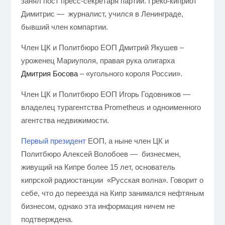
занял пост пресс-секретаря партии. Греко-киприот
Димитрис
— журналист, учился в Ленинграде,
бывший член компартии.
Член ЦК и Политбюро ЕОП Дмитрий Якушев –
уроженец Мариуполя, правая рука олигарха
Дмитрия Босова
– «угольного короля России».
Член ЦК и Политбюро ЕОП Игорь Годовников —
владелец турагентства Prometheus и одноименного
агентства недвижимости.
Первый президент
EOП, а ныне член ЦК и
Политбюро Алексей Волобоев —
бизнесмен,
живущий на Кипре более 15 лет, основатель
кипрской радиостанции «Русская волна».
Говорит о
себе, что до переезда на Кипр занимался нефтяным
бизнесом, однако эта информация ничем не
подтверждена.