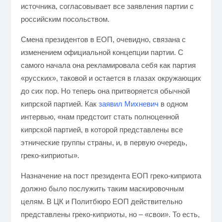
источника, согласовывает все заявления партии с
российским посольством.
Смена президентов в ЕОП, очевидно, связана с
изменением официальной концепции партии. С
самого начала она рекламировала себя как партия
«русских», таковой и остается в глазах окружающих
до сих пор. Но теперь она притворяется обычной
кипрской партией. Как
заявил Михневич
в одном
интервью, «нам предстоит стать полноценной
кипрской партией, в которой представлены все
этнические группы страны, и, в первую очередь,
греко-киприоты».
Назначение на пост президента ЕОП греко-киприота
должно было послужить таким маскировочным
целям. В ЦК и Политбюро ЕОП действительно
представлены греко-киприоты, но – «свои». То есть,