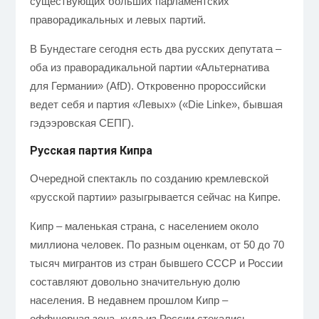
существующих больших парламентских
праворадикальных и левых партий.
В Бундестаге сегодня есть два русских депутата –
оба из праворадикальной партии «Альтернатива
для Германии» (AfD). Откровенно пророссийски
ведет себя и партия «Левых» («Die Linke», бывшая
гэдээровская СЕПГ).
Русская партия Кипра
Очередной спектакль по созданию кремлевской
«русской партии» разыгрывается сейчас на Кипре.
Кипр – маленькая страна, с населением
около
миллиона человек
. По разным оценкам, от 50 до 70
тысяч мигрантов из стран бывшего СССР и России
составляют довольно значительную долю
населения. В недавнем прошлом Кипр –
оффшорная зона, куда из России стекались