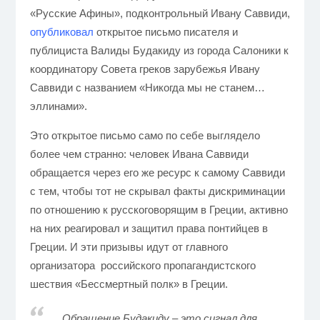
«Русские Афины», подконтрольный Ивану Саввиди,
опубликовал
открытое письмо
писателя и
публициста Валиды Будакиду из города Салоники к
координатору Совета греков зарубежья Ивану
Саввиди
с названием «Никогда мы не станем…
эллинами».
Это открытое письмо само по себе выглядело
более чем странно: человек Ивана Саввиди
обращается через его же ресурс к самому Саввиди
с тем, чтобы тот не скрывал факты дискриминации
по отношению к русскоговорящим в Греции, активно
на них реагировал и защитил права понтийцев в
Греции. И эти призывы идут от главного
организатора российского пропагандистского
шествия «Бессмертный полк» в Греции.
Обращение Будакиду – это сигнал для