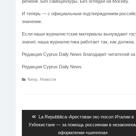
регионе. Без самоцензуры. Без оглядки на Москву.
И теперь — с официальным подтверждением российск
значение.
Если наши журналистские материалы вынуждают гос
значит, наша журналистика работает так, как должна.
Редакция Cyprus Daily News благодарит читателей за
Редакция Cyprus Daily News
Кипр
,
Новости
Навигация
по
записям
Previous
La Repubblica–Арестован экс-посол Италии в
post:
Узбекистане — за помощь россиянам в незаконно
оформлении «шенгена»