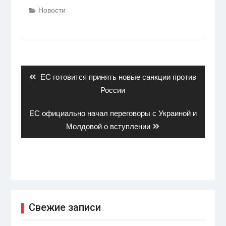
Новости
Навигация
по
записям
Previous
ЕС готовится принять новые санкции против
post:
России
Next
ЕС официально начал переговоры с Украиной и
post:
Молдовой о вступлении
Свежие записи