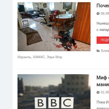
Поче
06.0
Нынешн
с напа
ПОД
Ближ
Израиль
,
ХАМАС
,
Эзра Мор
Миф 
мани
01.0
Пока И
помощи