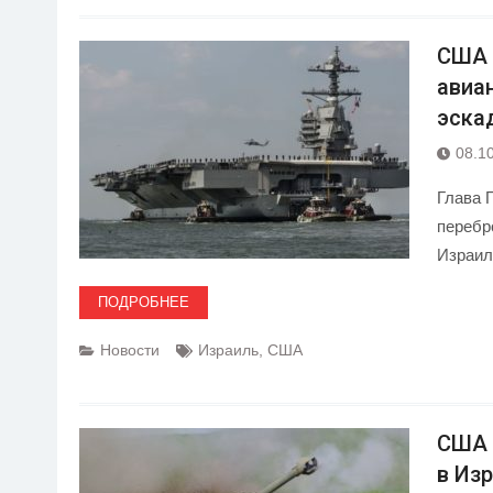
США 
авиа
эска
08.1
Глава 
перебр
Израил
ПОДРОБНЕЕ
Новости
Израиль
,
США
США 
в Из