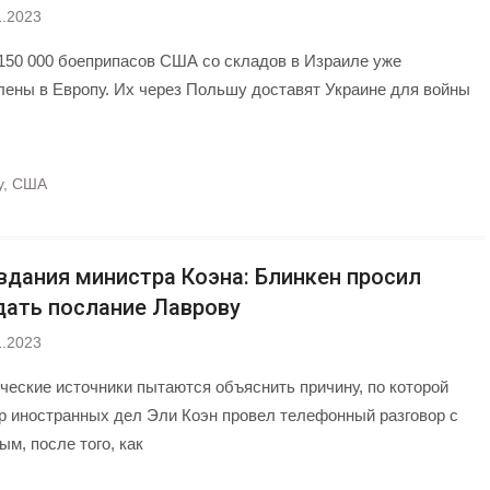
1.2023
150 000 боеприпасов США со складов в Израиле уже
лены в Европу. Их через Польшу доставят Украине для войны
у
,
США
вдания министра Коэна: Блинкен просил
дать послание Лаврову
1.2023
ческие источники пытаются объяснить причину, по которой
р иностранных дел Эли Коэн провел телефонный разговор с
м, после того, как