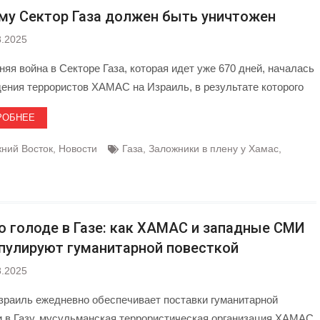
му Сектор Газа должен быть уничтожен
8.2025
яя война в Секторе Газа, которая идет уже 670 дней, началась
дения террористов ХАМАС на Израиль, в результате которого
РОБНЕЕ
ний Восток
,
Новости
Газа
,
Заложники в плену у Хамас
,
о голоде в Газе: как ХАМАС и западные СМИ
пулируют гуманитарной повесткой
8.2025
зраиль ежедневно обеспечивает поставки гуманитарной
 в Газу, мусульманская террористическая организация ХАМАС