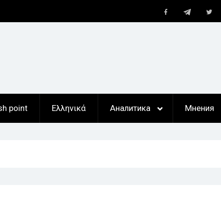
Telegram
Facebook
Twi
ан
,
ты
sh point
Ελληνικά
Аналитика
Мнения