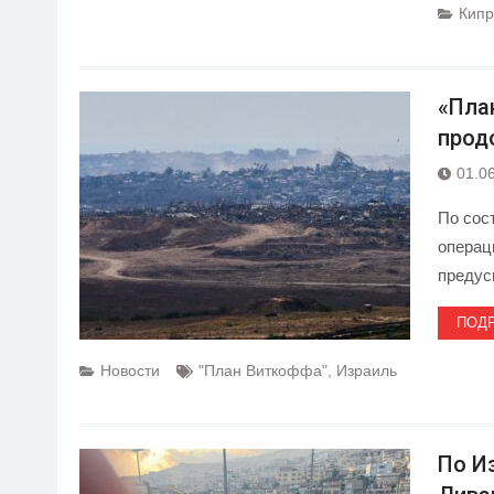
Кипр
«Пла
прод
01.0
По сос
операц
предус
ПОД
Новости
"План Виткоффа"
,
Израиль
По И