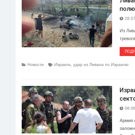
Лива
полю
28.0
Из Лив
тревога
ПОД
Новости
Израиль
,
удар из Ливана по Израилю
Изра
сект
08.0
Армия 
заложн