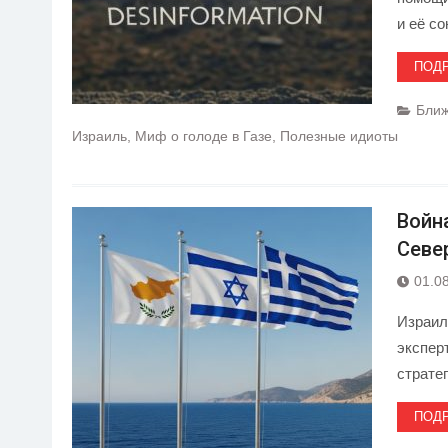
и её с
ПОД
Ближ
Израиль
,
Миф о голоде в Газе
,
Полезные идиоты
Войн
Севе
01.0
Израил
экспер
страте
ПОД