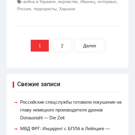
война в Украине
,
воровство
,
Иванец
,
интервью
,
Россия
,
террористы
,
Харьков
Пагинация
записей
1
2
Далее
Свежие записи
Российские спецслужбы готовили покушение на
главу немецкого производителя дронов
Donaustahl — Die Zeit
МВД ФРГ: Инцидент с БПЛА в Лейпциге —