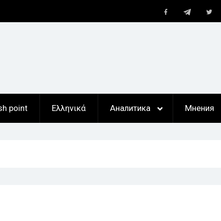
Telegram
Facebook
Twi
ан
,
ты
sh point
Ελληνικά
Аналитика
Мнения