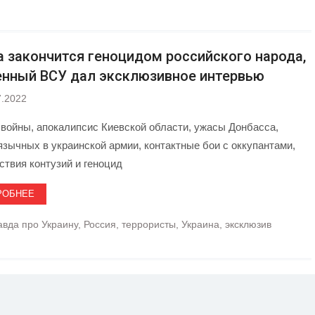
а закончится геноцидом российского народа,
енный ВСУ дал эксклюзивное интервью
7.2022
 войны, апокалипсис Киевской области, ужасы Донбасса,
язычных в украинской армии, контактные бои с оккупантами,
ствия контузий и геноцид
РОБНЕЕ
авда про Украину
,
Россия
,
террористы
,
Украина
,
эксклюзив