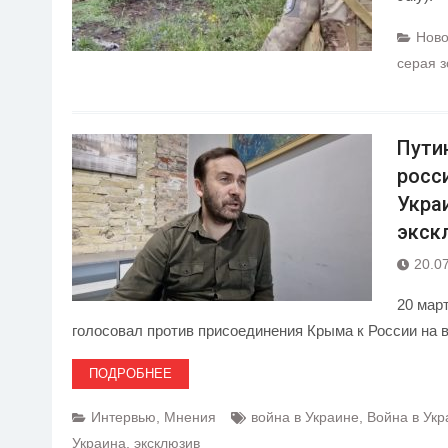
Ново
серая 
Путин
росс
Укра
экск
20.0
20 мар
голосовал против присоединения Крыма к России на 
ПОДРОБНЕЕ
Интервью
,
Мнения
война в Украине
,
Война в Укр
Украина
,
эксклюзив