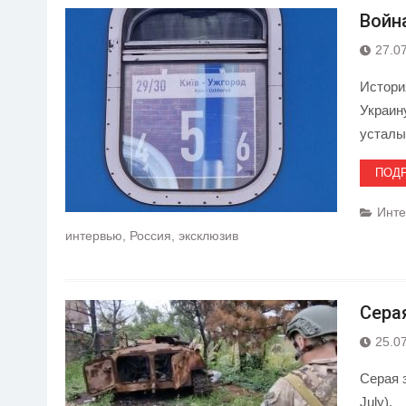
Войн
27.0
Истори
Украин
устал
ПОД
Инт
интервью
,
Россия
,
эксклюзив
Сера
25.0
Серая з
July).