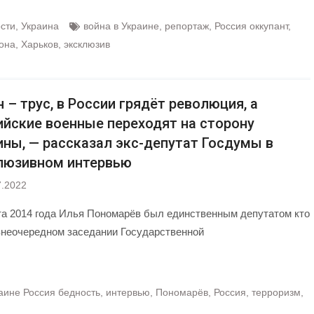
сти
,
Украина
война в Украине
,
репортаж
,
Россия оккупант
,
зона
,
Харьков
,
эксклюзив
 – трус, в России грядёт революция, а
ийские военные переходят на сторону
ины, — рассказал экс-депутат Госдумы в
люзивном интервью
7.2022
та 2014 года Илья Пономарёв был единственным депутатом кто
внеочередном заседании Государственной
аине Россия бедность
,
интервью
,
Пономарёв
,
Россия
,
терроризм
,