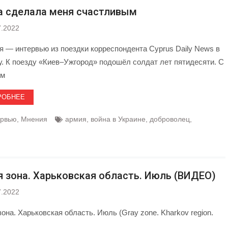
а сделала меня счастливым
7.2022
я — интервью из поездки корреспондента Cyprus Daily News в
у. К поезду «Киев–Ужгород» подошёл солдат лет пятидесяти. С
ым
РОБНЕЕ
ервью
,
Мнения
армия
,
война в Украине
,
доброволец
,
я зона. Харьковская область. Июль (ВИДЕО)
7.2022
она. Харьковская область. Июль (Gray zone. Kharkov region.