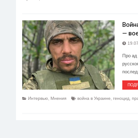
Войн
— во
19.0
Про ад
русско
послед
ПОД
Интервью
,
Мнения
война в Украине
,
геноцид
,
пр