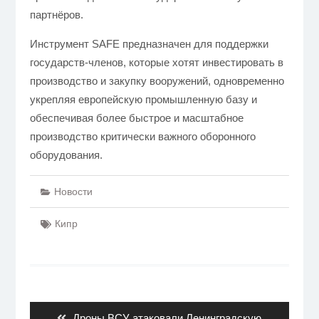
партнёров.
Инструмент SAFE предназначен для поддержки
государств-членов, которые хотят инвестировать в
производство и закупку вооружений, одновременно
укрепляя европейскую промышленную базу и
обеспечивая более быстрое и масштабное
производство критически важного оборонного
оборудования.
Новости
Кипр
Навигация
по
записям
Previous
Дроны ВСУ атаковали Ленинградскую