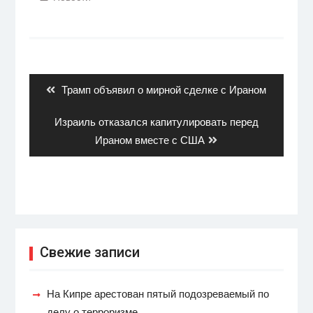
Навигация
по
записям
Previous
Трамп объявил о мирной сделке с Ираном
post:
Next
Израиль отказался капитулировать перед
post:
Ираном вместе с США
Свежие записи
На Кипре арестован пятый подозреваемый по
делу о терроризме