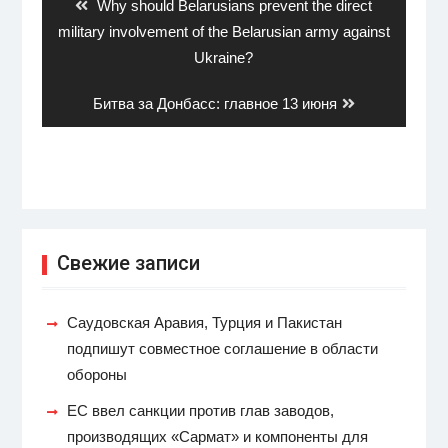
записям
Previous
Why should Belarusians prevent the direct
post:
military involvement of the Belarusian army against
Ukraine?
Next
Битва за Донбасс: главное 13 июня
post:
Свежие записи
Саудовская Аравия, Турция и Пакистан
подпишут совместное соглашение в области
обороны
ЕС ввел санкции против глав заводов,
производящих «Сармат» и компоненты для