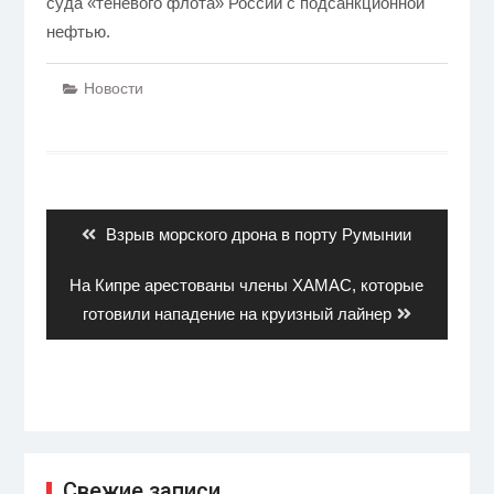
суда «теневого флота» России с подсанкционной
нефтью.
Новости
Навигация
по
записям
Previous
Взрыв морского дрона в порту Румынии
post:
Next
На Кипре арестованы члены ХАМАС, которые
post:
готовили нападение на круизный лайнер
Свежие записи