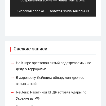
современной войне — глава Пентагона.
Next
Кипрская свалка — золотая жила Анкары
post:
Свежие записи
На Кипре арестован пятый подозреваемый по
делу о терроризме
В аэропорту Лейпцига обнаружен дрон со
взрывчаткой
Reuters: Ракетчики КНДР готовят удары по
Украине из РФ