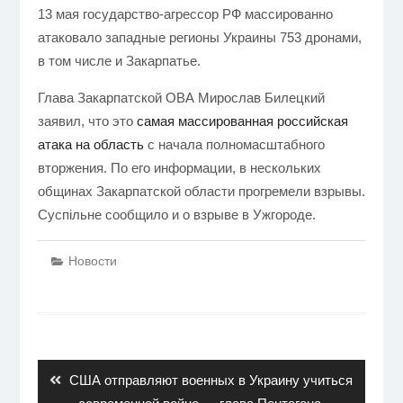
13 мая государство-агрессор РФ массированно
атаковало западные регионы Украины 753 дронами,
в том числе и Закарпатье.
Глава Закарпатской ОВА Мирослав Билецкий
заявил, что это
самая массированная российская
атака на область
с начала полномасштабного
вторжения. По его информации, в нескольких
общинах Закарпатской области прогремели взрывы.
Суспільне сообщило и о взрыве в Ужгороде.
Новости
Навигация
по
записям
Previous
США отправляют военных в Украину учиться
post: