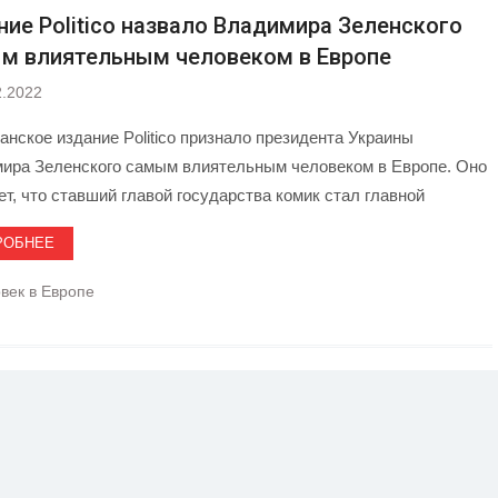
ние Politico назвало Владимира Зеленского
м влиятельным человеком в Европе
2.2022
анское издание Politico признало президента Украины
ира Зеленского самым влиятельным человеком в Европе. Оно
ет, что ставший главой государства комик стал главной
РОБНЕЕ
век в Европе