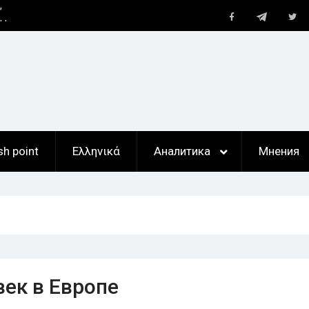
Telegram
Facebook
Twi
ан
,
ты
sh point
Ελληνικά
Аналитика
Мнения
ек в Европе