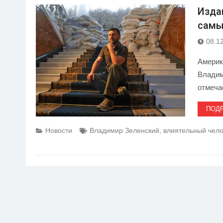
Изда
самы
08.1
Америк
Владим
отмеча
ПОД
Новости
Владимир Зеленский
,
влиятельный чело