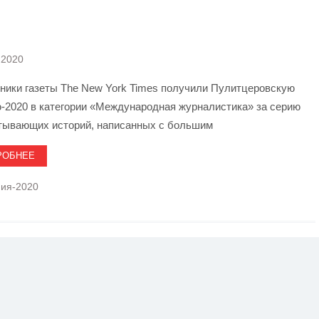
York Times получила Пулитцеровскую премию
разоблачение хищничества режима Путина»
.2020
ники газеты The New York Times получили Пулитцеровскую
-2020 в категории «Международная журналистика» за серию
тывающих историй, написанных с большим
РОБНЕЕ
мия-2020