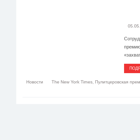
New 
за «
05.05
Сотруд
премию
«захва
ПОД
Новости
The New York Times
,
Пулитцеровская пре