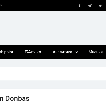
Telegram
ары
Facebook
Twi
е
sh point
Ελληνικά
Аналитика
Мнения
in Donbas