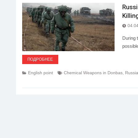
Russi
Killi
04.0
During t
possibl
ПОДРОБНЕЕ
English point
Chemical Weapons in Donbas
,
Russia