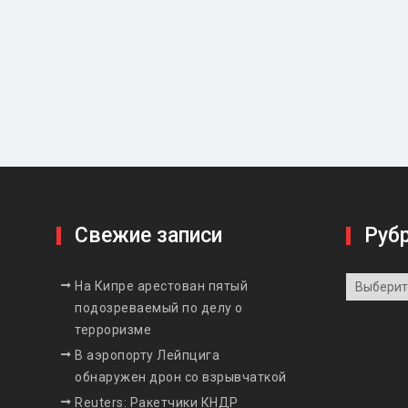
Свежие записи
Руб
Рубрики
На Кипре арестован пятый
подозреваемый по делу о
терроризме
В аэропорту Лейпцига
обнаружен дрон со взрывчаткой
Reuters: Ракетчики КНДР