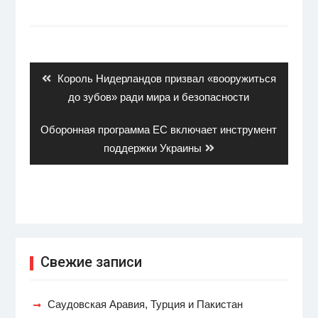
Навигация
по
записям
Previous
Король Нидерландов призвал «вооружиться
post:
до зубов» ради мира и безопасности
Next
Оборонная программа ЕС включает инструмент
post:
поддержки Украины
Свежие записи
Саудовская Аравия, Турция и Пакистан