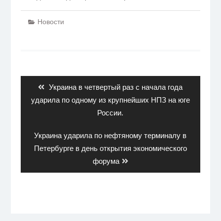
Новости
Навигация
по
записям
Previous
Украина в четвертый раз с начала года
post:
ударила по одному из крупнейших НПЗ на юге
России.
Next
Украина ударила по нефтяному терминалу в
post:
Петербурге в день открытия экономического
форума