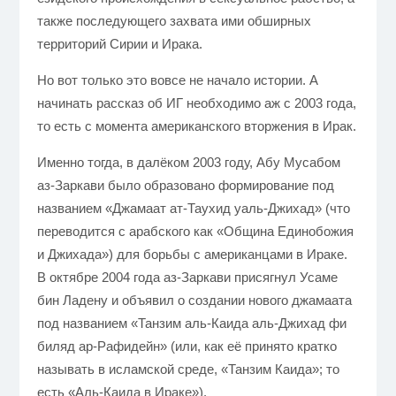
также последующего захвата ими обширных
территорий Сирии и Ирака.
Но вот только это вовсе не начало истории. А
начинать рассказ об ИГ необходимо аж с 2003 года,
то есть с момента американского вторжения в Ирак.
Именно тогда, в далёком 2003 году, Абу Мусабом
аз-Заркави было образовано формирование под
названием «Джамаат ат-Таухид уаль-Джихад» (что
переводится с арабского как «Община Единобожия
и Джихада») для борьбы с американцами в Ираке.
В октябре 2004 года аз-Заркави присягнул Усаме
бин Ладену и объявил о создании нового джамаата
под названием «Танзим аль-Каида аль-Джихад фи
биляд ар-Рафидейн» (или, как её принято кратко
называть в исламской среде, «Танзим Каида»; то
есть «Аль-Каида в Ираке»).