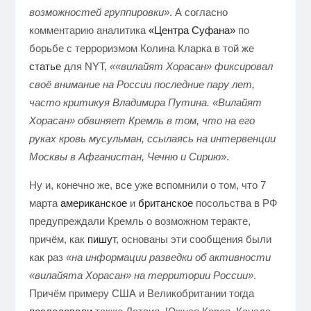
возможностей группировки»
. А согласно
комментарию аналитика
«Центра Суфана»
по
борьбе с терроризмом Колина Кларка в той же
статье
для NYT,
«
«вилайят Хорасан» фиксировал
своё внимание на России последние пару лет,
часто критикуя Владимира Путина. «Вилайят
Хорасан» обвиняет Кремль в том, что на его
руках кровь мусульман, ссылаясь на интервенции
Москвы в Афганистан, Чечню и Сирию
».
Ну и, конечно же, все уже вспомнили о том, что 7
марта
американское
и
британское
посольства в РФ
предупреждали Кремль о возможном теракте,
причём, как
пишут
, основаны эти сообщения были
как раз
«на информации разведки об активности
«вилайята Хорасан» на территории России»
.
Причём примеру США и Великобритании тогда