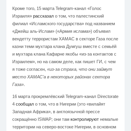
Кроме того, 15 марта Telegram-канал «Голос
Израиля»
рассказал
о том, что палестинский
филиал «Исламского государства» под названием
«Джейш аль-Ислам» («Армия ислама») объявил
вендетту террористам ХАМАС в секторе Газа после
казни теми мухтара клана Думгуш вместе с семьёй
и мухтара клана Кафарне якобы «из-за контактов с
Израилем», но на самом деле, как пишет ГИ, с чем
я тоже согласен,
«из-за страха, что они займут
место ХАМАС’а в некоторых районах сектора
Газа»
.
16 марта прокремлёвский Telegram-канал Directorate
4
сообщал
о том, что в Нигерии (это «вилайят
Западная Африка», в англоязычной прессе
сокращённо ISWAP; они там
контролируют
немалые
территории на северо-востоке Нигерии, в основном