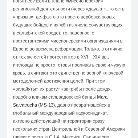
понятнее? Если в плане «миссионерской»
религиозной деятельности (через «дауа’ат», то есть
«призыв»; де-факто это просто вербовка новых
будущих бойцов и их жён из числа сочувствующих
в салафитской среде), то, наверное, с
протестантскими миссионерскими организациями в
Европе во времена реформации. Только, в отличие
от тех же сетей протестантов в XVI – XIX вв.,
игиловцы не просто готовы проливать свою и чужую
кровь, а считают это единственно верной ключевой
методологией достижения целей. При этом
«вилайяты» их растут как грибы после дождя,
подобно кликам сальвадорской банды
Mara
Salvatrucha (MS-13)
, давно превратившейся в
глобальный международный наркосиндикат,
активно действующий на территории сразу
нескольких стран Центральной и Северной Америки
(прежде всего, в США, Мексике, Сальвадоре,