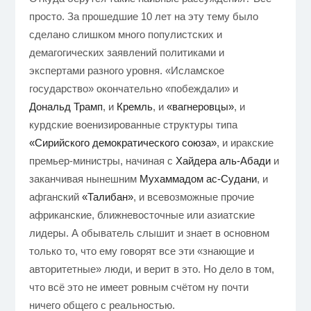
просто. За прошедшие 10 лет на эту тему было
сделано слишком много популистских и
демагогических заявлений политиками и
экспертами разного уровня. «Исламское
государство» окончательно «побеждали» и
Дональд Трамп
, и
Кремль
, и
«вагнеровцы»
, и
курдские военизированные структуры типа
«Сирийского демократического союза»
, и иракские
премьер-министры, начиная с
Хайдера аль-Абади
и
заканчивая нынешним
Мухаммадом ас-Судани
, и
афганский
«Талибан»
, и всевозможные прочие
африканские, ближневосточные или азиатские
лидеры. А обыватель слышит и знает в основном
только то, что ему говорят все эти «знающие и
авторитетные» люди, и верит в это. Но дело в том,
что всё это не имеет ровным счётом ну почти
ничего общего с реальностью.