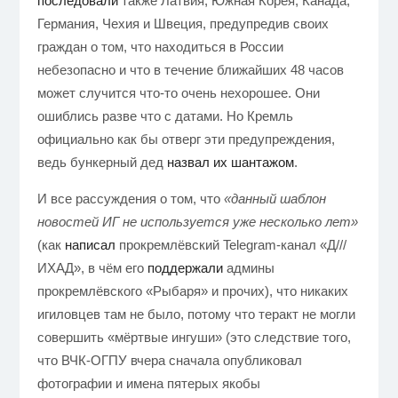
последовали
также Латвия, Южная Корея, Канада,
Германия, Чехия и Швеция, предупредив своих
граждан о том, что находиться в России
небезопасно и что в течение ближайших 48 часов
может случится что-то очень нехорошее. Они
ошиблись разве что с датами. Но Кремль
официально как бы отверг эти предупреждения,
ведь бункерный дед
назвал их шантажом
.
И все рассуждения о том, что
«данный шаблон
новостей ИГ не используется уже несколько лет
»
(как
написал
прокремлёвский Telegram-канал «Д///
ИХАД», в чём его
поддержали
админы
прокремлёвского «Рыбаря» и прочих), что никаких
игиловцев там не было, потому что теракт не могли
совершить «мёртвые ингуши» (это следствие того,
что ВЧК-ОГПУ вчера сначала опубликовал
фотографии и имена пятерых якобы