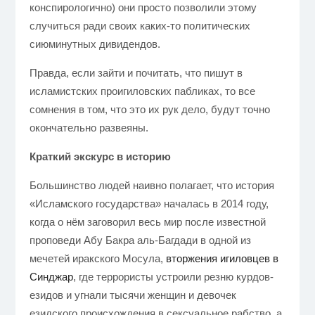
конспирологично) они просто позволили этому
случиться ради своих каких-то политических
сиюминутных дивидендов.
Правда, если зайти и почитать, что пишут в
исламистских проигиловских пабликах, то все
сомнения в том, что это их рук дело, будут точно
окончательно развеяны.
Краткий экскурс в историю
Большинство людей наивно полагает, что история
«Исламского государства» началась в 2014 году,
когда о нём заговорил весь мир после известной
проповеди Абу Бакра аль-Багдади в одной из
мечетей иракского Мосула,
вторжения игиловцев в
Синджар
, где террористы устроили резню курдов-
езидов и угнали тысячи женщин и девочек
езидского происхождения в сексуальное рабство, а