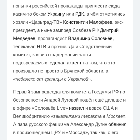
попытки российской пропаганды приплести сюда
каким-то боком
Украину
или
РДК
, в чём отметились
хозяин «Царьград-ТВ»
Константин Малофеев
, экс-
президент, а ныне зампред Совбеза РФ
Дмитрий
Медведев
, пропагандист
Владимир Соловьёв
,
телеканал НТВ
и прочие. Да и Следственный
комитет, заявив о задержании части
подозреваемых,
сделал акцент
на том, что это
произошло не просто в Брянской области, а
«недалеко от границы с Украиной»
.
Первый зампредседателя комитета Госдумы РФ по
безопасности Андрей Луговой пошёл ещё дальше и
в эфире «Соловьёв Live»
назвал
и вовсе США и
Великобританию
«заказчиками теракта в Москве»
.
А папа русского фашизма Александр Дугин
обвинил
в произошедшем ЦРУ и «Моссад», так как, с его