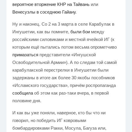
вероятное вторжение КНР на Тайвань
или
Венесуэлы в соседнюю Гайану
.
Ну и наконец. Со 2 на 3 марта в селе Карабулак в
Ингушетии, как вы помните,
были бои
между
российскими силовиками и местной ячейкой ИГ (к
которым ещё пытались потом весьма опрометчиво
примазаться
представители «Ингушской
Освободительной Армии»). А по следам той самой
карабулакской перестрелки в Ингушетии были
задержаны в итоге аж более 30 якобы пособников
«Исламского государства», причём роспропаганда
сообщила
об этом как раз-таки вчера, в первой
половине дня.
И как вы уже поняли, наверное, кто бы что ни
говорил, но победить ИГ ковровыми
бомбардировками Ракки, Мосула, Багуза или,