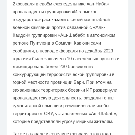
2 февраля в своём еженедельнике «ан-Наба»
пропагандисты группировки «Исламское
государство»
рассказали
о своей масштабной
военной кампании против cвязанной c «Аль-
Каидой» группировки «Аш-Шабаб» в автономном
регионе Пунтленд в Сомали. Как они сами
сообщили, в период с февраля по декабрь 2023
года ими было захвачено 10 населённых пунктов и
ликвидировано более 230 боевиков из
конкурирующей террористической группировки в
горной местности провинции Бари. При этом на
захваченных территориях боевики ИГ развернули
пропагандистскую деятельность, раздали тонны
гуманитарной помощи и разминировали якобы
территорию от СВУ, установленных «Аш-Шабаб»,
которые представляли угрозу мирным жителям.
Также в начале и середине февраля этого года