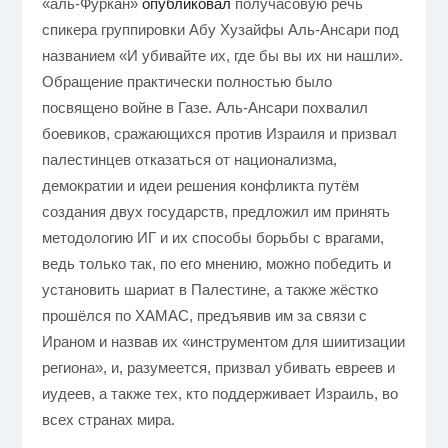
«аль-Фуркан»
опубликовал
получасовую речь
спикера группировки Абу Хузайфы Аль-Ансари под
названием «И убивайте их, где бы вы их ни нашли».
Обращение практически полностью было
посвящено войне в Газе. Аль-Ансари похвалил
боевиков, сражающихся против Израиля и призвал
палестинцев отказаться от национализма,
демократии и идеи решения конфликта путём
создания двух государств, предложил им принять
методологию ИГ и их способы борьбы с врагами,
ведь только так, по его мнению, можно победить и
установить шариат в Палестине, а также жёстко
прошёлся по ХАМАС, предъявив им за связи с
Ираном и назвав их «инструментом для шиитизации
региона», и, разумеется, призвал убивать евреев и
иудеев, а также тех, кто поддерживает Израиль, во
всех странах мира.