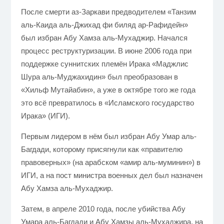
После смерти аз-Заркави предводителем «Танзим
аль-Каида аль-Джихад фи биляд ар-Рафидейн»
был избран Абу Хамза аль-Мухаджир. Начался
процесс реструктуризации. В июне 2006 года при
поддержке суннитских племён Ирака «Маджлис
Шура аль-Муджахидин» был преобразован в
«Хильф Мутайабин», а уже в октябре того же года
это всё превратилось в «Исламского государство
Ирака» (ИГИ).
Первым лидером в нём был избран Абу Умар аль-
Багдади, которому присягнули как «правителю
правоверных» (на арабском «амир аль-муминин») в
ИГИ, а на пост министра военных дел был назначен
Абу Хамза аль-Мухаджир.
Затем, в апреле 2010 года, после убийства Абу
Умара аль-Багдади и Абу Хамзы аль-Мухаджира, на