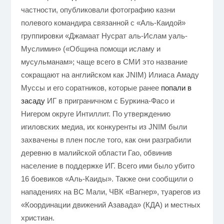
частности, опубликовали фотографию казни
полевого командира связанной с «Аль-Каидой»
группировки «Джамаат Нусрат аль-Ислам уаль-
Муслимин» («Община помощи исламу и
мусульманам»; чаще всего в СМИ это название
сокращают на английском как JNIM) Илиаса Амаду
Муссы и его соратников, которые ранее
попали в
засаду
ИГ в приграничном с Буркина-Фасо и
Нигером округе Интиллит. По утверждению
игиловских медиа, их конкуренты из JNIM были
захвачены в плен после того, как они разграбили
деревню в малийской области Гао, обвинив
население в поддержке ИГ. Всего ими было убито
16 боевиков «Аль-Каиды». Также они сообщили о
нападениях на ВС Мали, ЧВК «Вагнер», туарегов из
«Координации движений Азавада» (КДА) и местных
христиан.