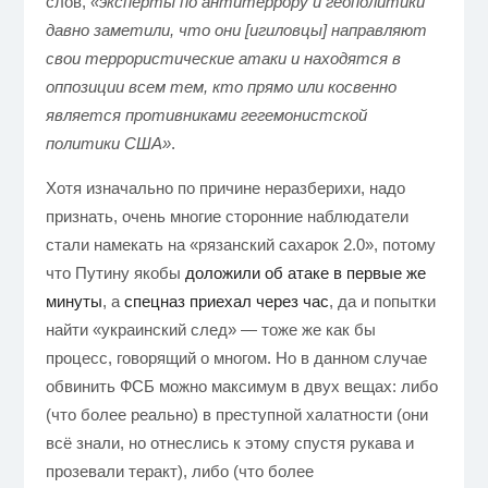
слов,
«эксперты по антитеррору и геополитики
давно заметили, что они
[игиловцы
] направляют
свои террористические атаки и находятся в
оппозиции всем тем, кто прямо или косвенно
является противниками гегемонистской
политики США»
.
Хотя изначально по причине неразберихи, надо
признать, очень многие сторонние наблюдатели
стали намекать на «рязанский сахарок 2.0», потому
что Путину якобы
доложили об атаке в первые же
минуты
, а
спецназ приехал через час
, да и попытки
найти «украинский след» — тоже же как бы
процесс, говорящий о многом. Но в данном случае
обвинить ФСБ можно максимум в двух вещах: либо
(что более реально) в преступной халатности (они
всё знали, но отнеслись к этому спустя рукава и
прозевали теракт), либо (что более