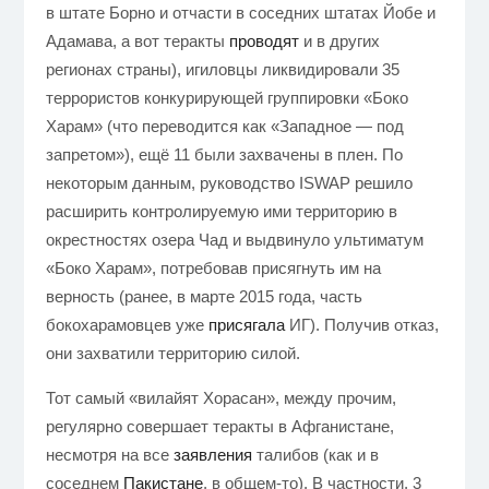
в штате Борно и отчасти в соседних штатах Йобе и
Адамава, а вот теракты
проводят
и в других
регионах страны), игиловцы ликвидировали 35
террористов конкурирующей группировки «Боко
Харам» (что переводится как «Западное — под
запретом»), ещё 11 были захвачены в плен. По
некоторым данным, руководство ISWAP решило
расширить контролируемую ими территорию в
окрестностях озера Чад и выдвинуло ультиматум
«Боко Харам», потребовав присягнуть им на
верность (ранее, в марте 2015 года, часть
бокохарамовцев уже
присягала
ИГ). Получив отказ,
они захватили территорию силой.
Тот самый «вилайят Хорасан», между прочим,
регулярно совершает теракты в Афганистане,
несмотря на все
заявления
талибов (как и в
соседнем
Пакистане
, в общем-то). В частности, 3