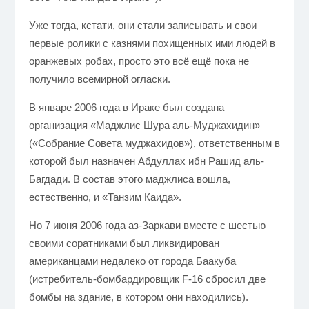
Уже тогда, кстати, они стали записывать и свои
первые ролики с казнями похищенных ими людей в
оранжевых робах, просто это всё ещё пока не
получило всемирной огласки.
В январе 2006 года в Ираке был создана
организация «Маджлис Шура аль-Муджахидин»
(«Собрание Совета муджахидов»), ответственным в
которой был назначен Абдуллах ибн Рашид аль-
Багдади. В состав этого маджлиса вошла,
естественно, и «Танзим Каида».
Но 7 июня 2006 года аз-Заркави вместе с шестью
своими соратниками был ликвидирован
американцами недалеко от города Баакуба
(истребитель-бомбардировщик F-16 сбросил две
бомбы на здание, в котором они находились).