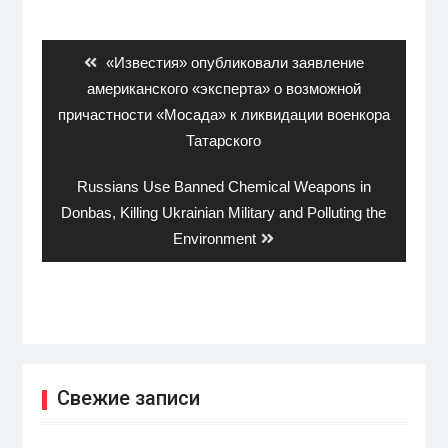
Навигация
по
записям
Previous
«Известия» опубликовали заявление
post:
американского «эксперта» о возможной
причастности «Мосада» к ликвидации военкора
Татарского
Next
Russians Use Banned Chemical Weapons in
post:
Donbas, Killing Ukrainian Military and Polluting the
Environment
Свежие записи