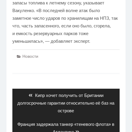
запасы топлива к летнему сезону, указывает
Вакуленко. «В последней волне атак было
заметное число ударов по хранилищам на НПЗ, так
что, часть запасенного, если оно было, сгорела,
и емкость резервуарных парков тоже
уменьшилась», — добавляет эксперт.
Новости
Навигация
по
записям
Previous
Кипр хочет получить от Британии
post:
долгосрочные гарантии относительно её баз на
острове
Next
Франция задержала танкер «теневого флота» в
post:
Атлантике