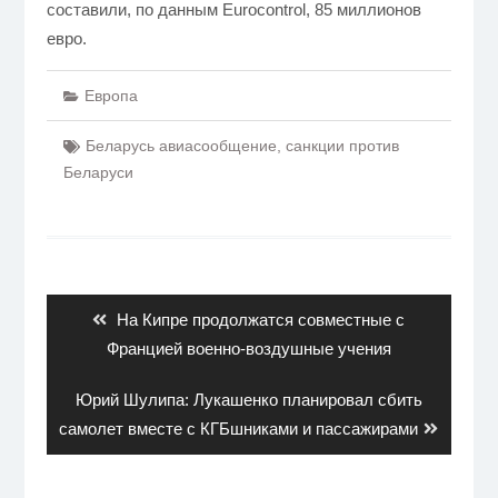
составили, по данным Eurocontrol, 85 миллионов
евро.
Европа
Беларусь авиасообщение
,
санкции против
Беларуси
Навигация
по
записям
Previous
На Кипре продолжатся совместные с
post:
Францией военно-воздушные учения
Next
Юрий Шулипа: Лукашенко планировал сбить
post:
самолет вместе с КГБшниками и пассажирами